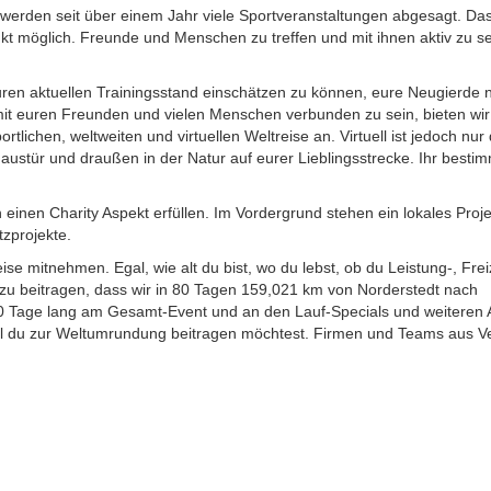
werden seit über einem Jahr viele Sportveranstaltungen abgesagt. Da
nkt möglich. Freunde und Menschen zu treffen und mit ihnen aktiv zu sei
uren aktuellen Trainingsstand einschätzen zu können, eure Neugierde 
 mit euren Freunden und vielen Menschen verbunden zu sein, bieten wi
tlichen, weltweiten und virtuellen Weltreise an. Virtuell ist jedoch nur
austür und draußen in der Natur auf eurer Lieblingsstrecke. Ihr bestim
einen Charity Aspekt erfüllen. Im Vordergrund stehen ein lokales Proje
zprojekte.
se mitnehmen. Egal, wie alt du bist, wo du lebst, ob du Leistung-, Freiz
zu beitragen, dass wir in 80 Tagen 159,021 km von Norderstedt nach
80 Tage lang am Gesamt-Event und an den Lauf-Specials und weiteren 
iel du zur Weltumrundung beitragen möchtest. Firmen und Teams aus V