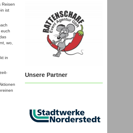
s Reisen
n ist
nach
r euch
 das
mt, wo,
kt in
eit-
Unsere Partner
Aktionen
ereinen